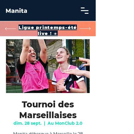
​Ligue printemps-été
live ! ☀️
Tournoi des
Marseillaises
dim. 28 sept.
  |  
Au MonClub 2.0