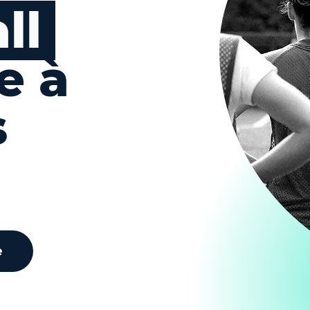
ll
e à
s
e