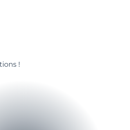
ions !