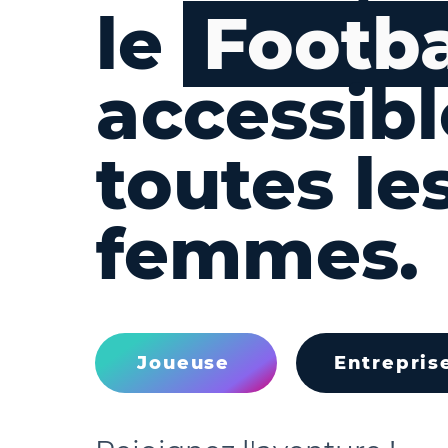
le
Footba
accessibl
toutes le
femmes.
Joueuse
Entrepris