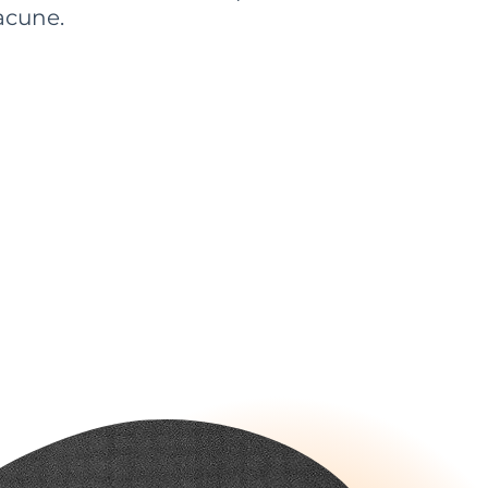
acune.