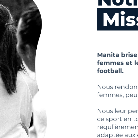
Mis
Manita brise
femmes et le
football.
Nous rendons 
femmes, peu i
Nous leur pe
ce sport en t
régulièrement
adaptée aux 