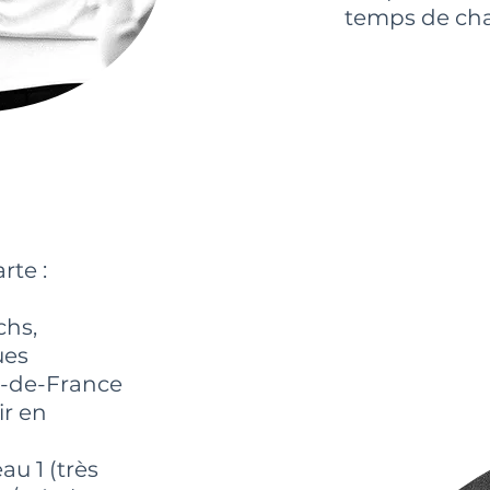
temps de ch
rte :
chs,
ues
le-de-France
oir en
eau 1 (très