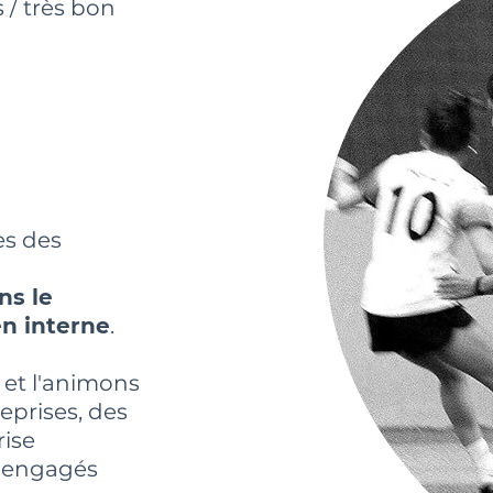
 / très bon
ès des
ns le
n interne
.
 et l'animons
eprises, des
rise
 engagés