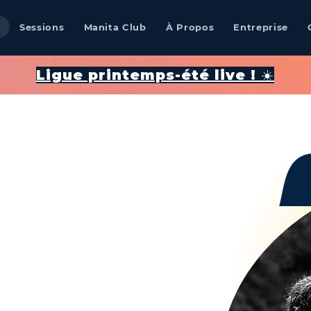
Sessions
Manita Club
À Propos
Entreprise
​Ligue printemps-été live ! ☀️